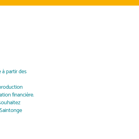
 à partir des
 production
tion financière.
 souhaitez
e Saintonge