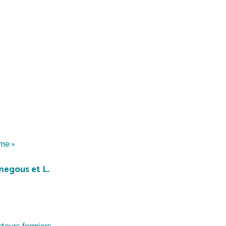
sme »
megous et L.