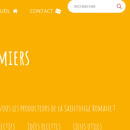
UEIL
CONTACT
miers
ous les producteurs de la Saintonge Romane ?
lectifs
Idées recettes
Liens utiles