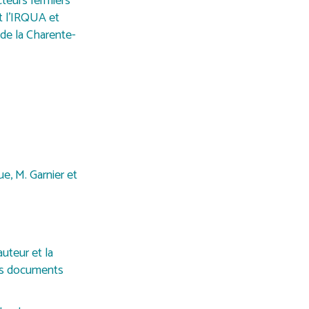
cteurs fermiers
et l’IRQUA et
 de la Charente-
e, M. Garnier et
auteur et la
les documents