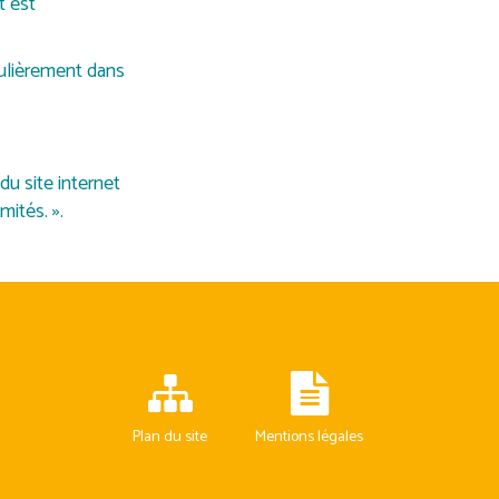
t est
culièrement dans
du site internet
mités. ».
Plan du site
Mentions légales