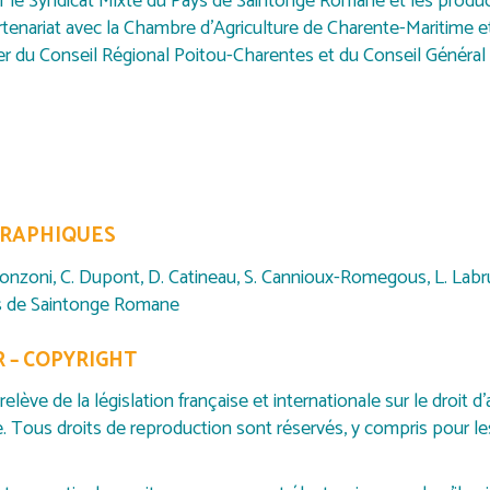
par le Syndicat Mixte du Pays de Saintonge Romane et les produ
artenariat avec la Chambre d’Agriculture de Charente-Maritime 
ier du Conseil Régional Poitou-Charentes et du Conseil Général
GRAPHIQUES
onzoni, C. Dupont, D. Catineau, S. Cannioux-Romegous, L. Labru
ys de Saintonge Romane
 – COPYRIGHT
elève de la législation française et internationale sur le droit d’
le. Tous droits de reproduction sont réservés, y compris pour 