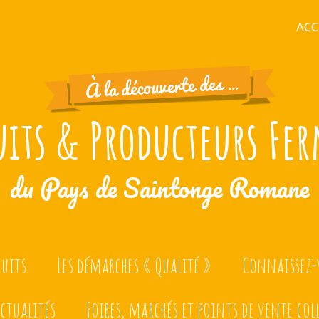
ACC
uits & Producteurs Fer
du Pays de Saintonge Romane
duits
Les démarches « Qualité »
Connaissez-v
ctualités
Foires, marchés et points de vente col