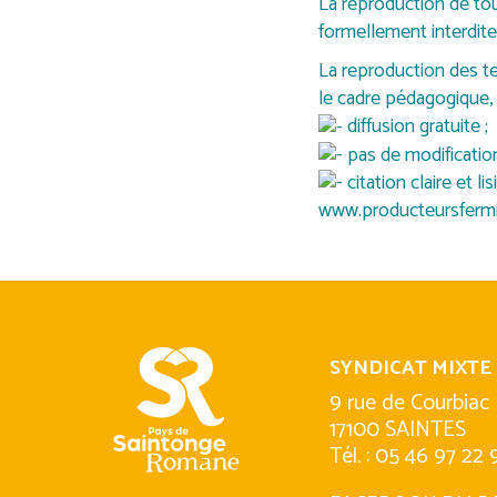
La reproduction de tout
formellement interdite
La reproduction des te
le cadre pédagogique, 
diffusion gratuite ;
pas de modification
citation claire et l
www.producteursfermier
SYNDICAT MIXTE
9 rue de Courbiac
17100 SAINTES
Tél. : 05 46 97 22 