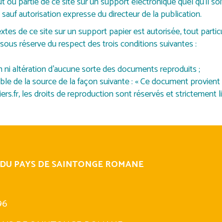
 ou partie de ce site sur un support électronique quel qu’il soi
 sauf autorisation expresse du directeur de la publication.
xtes de ce site sur un support papier est autorisée, tout parti
sous réserve du respect des trois conditions suivantes :
 ni altération d’aucune sorte des documents reproduits ;
isible de la source de la façon suivante : « Ce document provient 
s.fr, les droits de reproduction sont réservés et strictement li
 DU PAYS DE SAINTONGE ROMANE
96