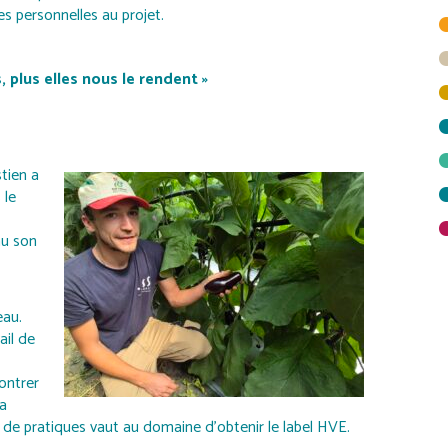
es personnelles au projet.
, plus elles nous le rendent »
tien a
 le
nu son
eau.
ail de
ontrer
La
 de pratiques vaut au domaine d’obtenir le label HVE.