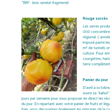
*BRF : bois raméal fragmenté
Rouge succès
Les serres prod
000 concombres d
régional. L’arriv
imposé parmi les
m² de tunnels on
culture. Pour en
courgettes, hari
terre complètent
Panier du jour
D’avril à octobre
ouvre sa ‘‘kahut’’
jours par semaine pour vous proposer en direct les réc
du jour. En repartant avec votre panier de fruits et lé
frais, vous découvrirez également les principes de la cu