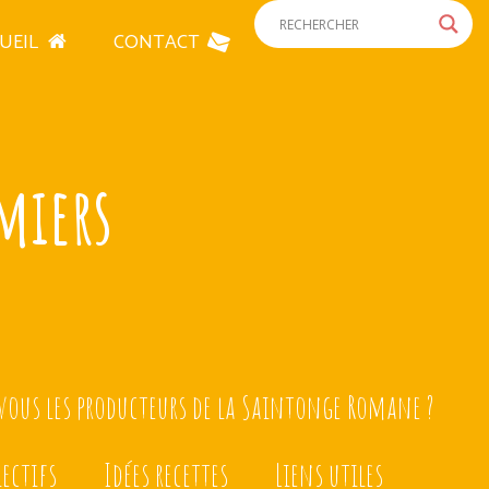
UEIL
CONTACT
miers
ous les producteurs de la Saintonge Romane ?
lectifs
Idées recettes
Liens utiles