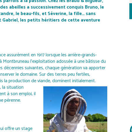
s parfois à la passion. Chez les Braud & Bigueur,
des abeilles a successivement conquis Bruno, le
ndre, le beau-fils, et Séverine, la fille… sans
t Gabriel, les petits héritiers de cette aventure
ce assurément en 1917 lorsque les arrière-grands-
à Montbruneau l’exploitation adossée à une bâtisse du
es décennies suivantes, chaque génération va apporter
server le domaine. Sur des terres peu fertiles,
puis la production de viande, dominent initialement.
la situation
ent à son emploi, il
ne pérenne.
lui offre un stage