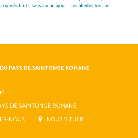
proposés bruts, sans aucun ajout… Les abeilles font un
 DU PAYS DE SAINTONGE ROMANE
96
AYS DE SAINTONGE ROMANE
ER-NOUS
NOUS SITUER