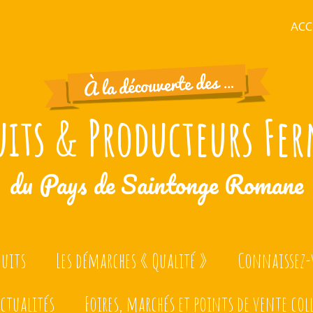
ACC
uits & Producteurs Fer
du Pays de Saintonge Romane
duits
Les démarches « Qualité »
Connaissez-v
ctualités
Foires, marchés et points de vente col