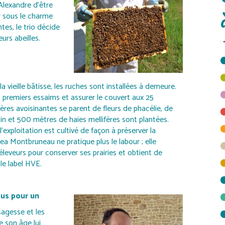
’Alexandre d’être
r sous le charme
es, le trio décide
rs abeilles.
a vieille bâtisse, les ruches sont installées à demeure.
5 premiers essaims et assurer le couvert aux 25
hères avoisinantes se parent de fleurs de phacélie, de
sin et 500 mètres de haies mellifères sont plantées.
’exploitation est cultivé de façon à préserver la
cea Montbruneau ne pratique plus le labour ; elle
 éleveurs pour conserver ses prairies et obtient de
le label HVE.
ous pour un
sagesse et les
 son âge lui