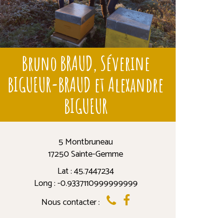
Bruno BRAUD, Séverine
BIGUEUR-BRAUD et Alexandre
BIGUEUR
5 Montbruneau
17250 Sainte-Gemme
Lat : 45.7447234
Long : -0.9337110999999999
Nous contacter :