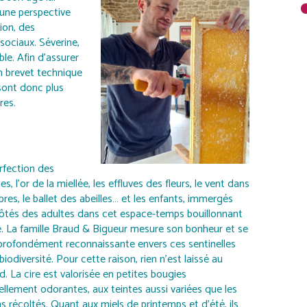
une perspective
ion, des
sociaux. Séverine,
le. Afin d’assurer
n brevet technique
 sont donc plus
res.
rfection des
es, l’or de la miellée, les effluves des fleurs, le vent dans
rbres, le ballet des abeilles… et les enfants, immergés
ôtés des adultes dans cet espace-temps bouillonnant
e. La famille Braud & Bigueur mesure son bonheur et se
profondément reconnaissante envers ces sentinelles
biodiversité. Pour cette raison, rien n’est laissé au
d. La cire est valorisée en petites bougies
ellement odorantes, aux teintes aussi variées que les
ns récoltés. Quant aux miels de printemps et d’été, ils