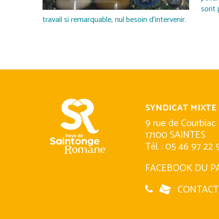
sont 
travail si remarquable, nul besoin d’intervenir.
SYNDICAT MIXTE
9 rue de Courbiac
17100 SAINTES
Tél. : 05 46 97 22 
FACEBOOK DU P
CONTACT