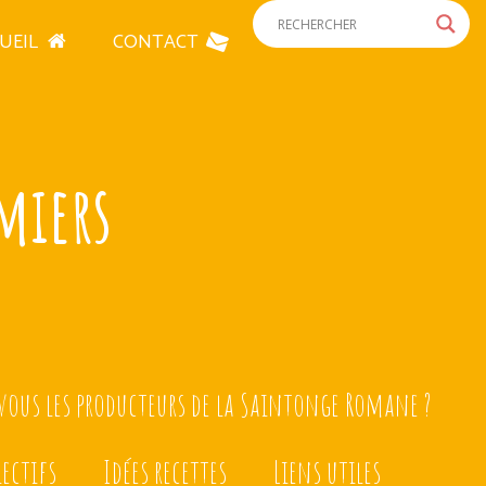
UEIL
CONTACT
miers
ous les producteurs de la Saintonge Romane ?
lectifs
Idées recettes
Liens utiles