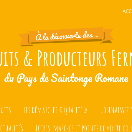
ACC
uits & Producteurs Fer
du Pays de Saintonge Romane
duits
Les démarches « Qualité »
Connaissez-v
ctualités
Foires, marchés et points de vente col