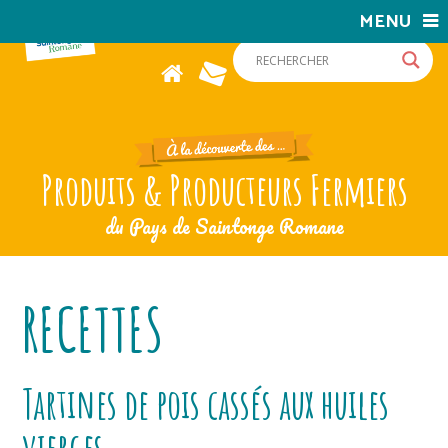
MENU
Produits & Producteurs Fermiers
du Pays de Saintonge Romane
RECETTES
Tartines de pois cassés aux huiles
vierges